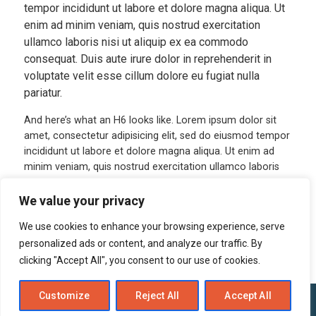
tempor incididunt ut labore et dolore magna aliqua. Ut
enim ad minim veniam, quis nostrud exercitation
ullamco laboris nisi ut aliquip ex ea commodo
consequat. Duis aute irure dolor in reprehenderit in
voluptate velit esse cillum dolore eu fugiat nulla
pariatur.
And here’s what an H6 looks like. Lorem ipsum dolor sit
amet, consectetur adipisicing elit, sed do eiusmod tempor
incididunt ut labore et dolore magna aliqua. Ut enim ad
minim veniam, quis nostrud exercitation ullamco laboris
nisi ut aliquip ex ea commodo consequat. Duis aute irure
dolor in reprehenderit in voluptate velit esse cillum dolore
We value your privacy
eu fugiat nulla pariatur.
We use cookies to enhance your browsing experience, serve
personalized ads or content, and analyze our traffic. By
clicking "Accept All", you consent to our use of cookies.
Customize
Reject All
Accept All