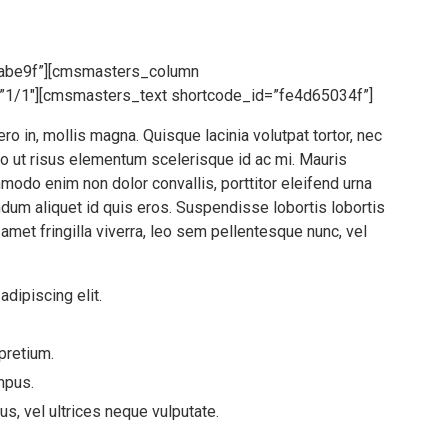
abe9f”][cmsmasters_column
”1/1″][cmsmasters_text shortcode_id=”fe4d65034f”]
ero in, mollis magna. Quisque lacinia volutpat tortor, nec
 leo ut risus elementum scelerisque id ac mi. Mauris
modo enim non dolor convallis, porttitor eleifend urna
dum aliquet id quis eros. Suspendisse lobortis lobortis
 amet fringilla viverra, leo sem pellentesque nunc, vel
dipiscing elit.
pretium.
mpus.
, vel ultrices neque vulputate.