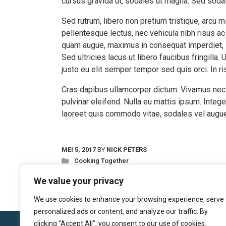
cursus gravida ut, sodales ut magna. Sed sodale
Sed rutrum, libero non pretium tristique, arcu mi
pellentesque lectus, nec vehicula nibh risus ac
quam augue, maximus in consequat imperdiet, ia
Sed ultricies lacus ut libero faucibus fringilla
justo eu elit semper tempor sed quis orci. In 
Cras dapibus ullamcorper dictum. Vivamus nec er
pulvinar eleifend. Nulla eu mattis ipsum. Integ
laoreet quis commodo vitae, sodales vel augue
MEI 5, 2017
BY
NICK PETERS
Cooking Together
We value your privacy
We use cookies to enhance your browsing experience, serve
personalized ads or content, and analyze our traffic. By
clicking "Accept All", you consent to our use of cookies.