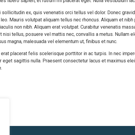
s libero sapien, et rutrum mi placerat eget. Nulla vestibulum la
 sollicitudin ex, quis venenatis orci tellus vel dolor. Donec gravid
 leo. Mauris volutpat aliquam tellus nec rhoncus. Aliquam et nibh 
culis non nibh. Aliquam erat volutpat. Curabitur venenatis massa 
. Ut nisi tellus, posuere vel mattis nec, convallis a metus. Nullam
risus magna, malesuada vel elementum ut, finibus et nunc.
at placerat felis scelerisque porttitor in ac turpis. In nec imper
er eget sagittis nulla. Praesent consectetur lacus et maximus elei
.