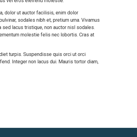
cus vel eros eleifend molestie.
a, dolor ut auctor facilisis, enim dolor
pulvinar, sodales nibh et, pretium urna. Vivamus
sed lacus tristique, non auctor nisl sodales.
 elementum molestie felis nec lobortis. Cras at
diet turpis. Suspendisse quis orci ut orci
fend. Integer non lacus dui. Mauris tortor diam,